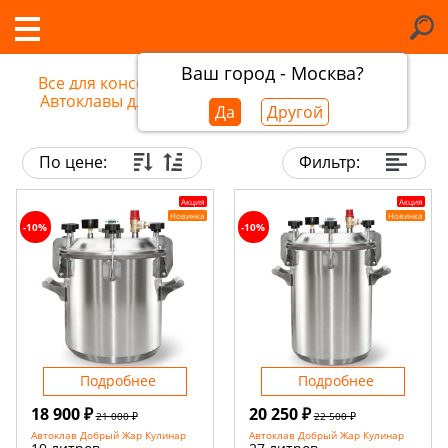
Ваш город - Москва?
Все для консервирования
/
Автоклавы для консервирования в Барнауле
Да
Другой
По цене:
Фильтр:
Акция
Акция
Новинка
Новинка
-10%
-10%
Подробнее
Подробнее
18 900 ₽
20 250 ₽
21 000 ₽
22 500 ₽
Автоклав Добрый Жар Кулинар
Автоклав Добрый Жар Кулинар