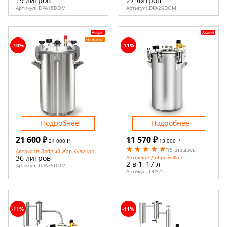
19 литров
27 литров
Артикул:
DPA18DOM
Артикул:
DPA26DOM
Акция
Акция
Новинка
-10%
-11%
Подробнее
Подробнее
21 600 ₽
11 570 ₽
24 000 ₽
13 000 ₽
15 отзывов
Автоклав Добрый Жар Кулинар
36 литров
Автоклав Добрый Жар
2 в 1, 17 л
Артикул:
DPA35DOM
Артикул:
DPA21
-11%
-11%