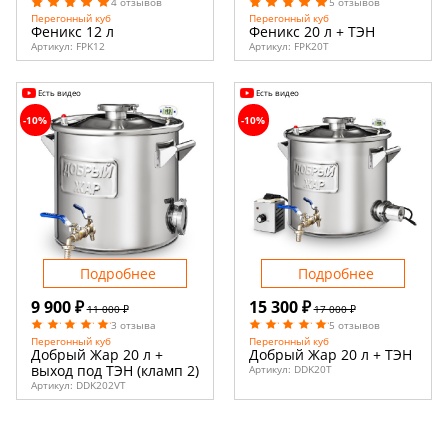
4 отзывов
5 отзывов
Перегонный куб
Перегонный куб
Феникс 12 л
Феникс 20 л + ТЭН
Артикул:
FPK12
Артикул:
FPK20T
Есть видео
Есть видео
-10%
-10%
Подробнее
Подробнее
9 900 ₽
15 300 ₽
11 000 ₽
17 000 ₽
3 отзыва
5 отзывов
Перегонный куб
Перегонный куб
Добрый Жар 20 л +
Добрый Жар 20 л + ТЭН
выход под ТЭН (кламп 2)
Артикул:
DDK20T
Артикул:
DDK202VT