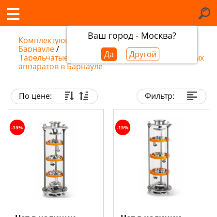
Ваш город - Москва?
Комплектующие самогонных аппаратов в
Барнауле
/
Да
Другой
Тарельчатые колонны и флейты для самогонных
аппаратов в Барнауле
По цене:
Фильтр:
-15%
-15%